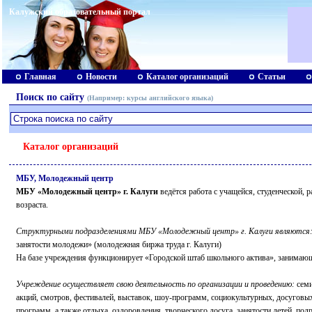
Калужский образовательный портал
Главная
Новости
Каталог организаций
Статьи
Поиск по сайту
(Например:
курсы английского языка
)
Каталог организаций
МБУ, Молодежный центр
МБУ «Молодежный центр» г. Калуги
ведётся работа с учащейся, студенческой,
возраста.
Структурными подразделениями МБУ «Молодежный центр» г. Калуги являются
занятости молодежи» (молодежная биржа труда г. Калуги)
На базе учреждения функционирует «Городской штаб школьного актива», занимающ
Учреждение осуществляет свою деятельность по организации и проведению:
семи
акций, смотров, фестивалей, выставок, шоу-программ, социокультурных, досуговы
программ, а также отдыха, оздоровления, творческого досуга, занятости детей, под