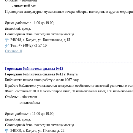
Отделы:
- абонемент
- читальный зал
Проводятся литературно-музыкальные вечера, обзоры, викторины и другие меропри
Время работы:
с 11.00 до 19.00,
Выходной:
среда.
Санитарный день:
последняя пятница месяца.
248018, г. Калуга, ул. Болотникова, д.15
Тел.:
+7 (4842) 73-57-16
Отзывов: 0
Городская библиотека-филиал №12
Городская библиотека-филиал №12
г. Калуга.
Библиотека начала свою работу с июля 1967 года.
В работе библиотеки учитываются интересы и особенности читателей различного возр
Фонд:
составляет 70 000 экземпляров книг, 30 наименований газет, 160 наименовани
Отделы:
- абонемент
- читальный зал
Время работы:
с 11.00 до 19.00,
Выходной:
среда.
Санитарный день:
последняя пятница месяца.
248009, г. Калуга, ул. Платова, д. 22