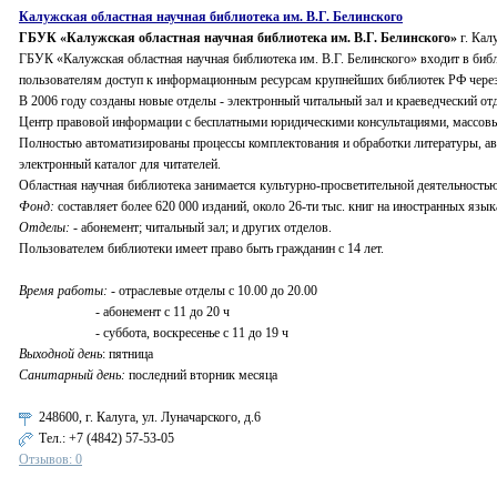
Калужская областная научная библиотека им. В.Г. Белинского
ГБУК «Калужская областная научная библиотека им. В.Г. Белинского»
г. Кал
ГБУК «Калужская областная научная библиотека им. В.Г. Белинского» входит в библ
пользователям доступ к информационным ресурсам крупнейших библиотек РФ через 
В 2006 году созданы новые отделы - электронный читальный зал и краеведческий отд
Центр правовой информации с бесплатными юридическими консультациями, массо
Полностью автоматизированы процессы комплектования и обработки литературы, авт
электронный каталог для читателей.
Областная научная библиотека занимается культурно-просветительной деятельностью
Фонд:
составляет более 620 000 изданий, около 26-ти тыс. книг на иностранных языка
Отделы:
- абонемент; читальный зал; и других отделов.
Пользователем библиотеки имеет право быть гражданин с 14 лет.
Время работы:
- отраслевые отделы с 10.00 до 20.00
- абонемент с 11 до 20 ч
- суббота, воскресенье с 11 до 19 ч
Выходной день
: пятница
Санитарный день:
последний вторник месяца
248600, г. Калуга, ул. Луначарского, д.6
Тел.:
+7 (4842) 57-53-05
Отзывов: 0