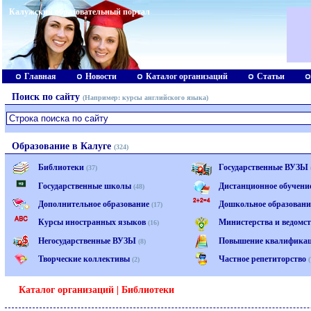
Калужский образовательный портал
Главная
Новости
Каталог организаций
Статьи
Поиск по сайту
(Например:
курсы английского языка
)
Образование в Калуге
(324)
Библиотеки
Государственные ВУЗЫ
(37)
Государственные школы
Дистанционное обучени
(48)
Дополнительное образование
Дошкольное образован
(17)
Курсы иностранных языков
Министерства и ведомс
(16)
Негосударственные ВУЗЫ
Повышение квалифика
(8)
Творческие коллективы
Частное репетиторство
(2)
(
Каталог организаций
| Библиотеки