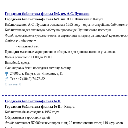
Городская библиотека-филиал №9, им. А.С. Пушкина
Городская библиотека-филиал №9 им. А.С. Пушкина
г. Калуга.
Библиотека им. А.С. Пушкина основана в 1955 году - одна из старейших библиотек г
Библиотека ведет активную работу по пропаганде Пушкинского наследия.
Фонд:
представлена художественная и справочная литература, широкий краеведчески
Отделы:
- абонемент
- читальный зал
Проводит массовые мероприятия и обзоры и для дошкольников и учащихся.
Время работы:
с 11.00 до 19.00,
Выходной:
среда.
Санитарный день:
последняя пятница месяца.
248010, г. Калуга, ул. Чичерина, д.11
Тел.:
+7 (4842) 74-73-82
Отзывов: 0
Городская библиотека-филиал №11
Городская библиотека-филиал №11
г. Калуга.
Библиотека была создана в 1957 году.
Обсуживает
взрослых и детей.
Фонд:
составляет 57 000 экземпляров книг, 22 наименования газет, 119 журналов.