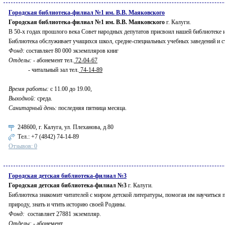
Городская библиотека-филиал №1 им. В.В. Маяковского
Городская библиотека-филиал №1 им. В.В. Маяковского
г. Калуги.
В 50-х годах прошлого века Совет народных депутатов присвоил нашей библиотеке 
Библиотека обслуживает учащихся школ, средне-специальных учебных заведений и с
Фонд:
составляет 80 000 экземпляров книг
Отделы:
- абонемент тел.
72-04-67
- читальный зал тел.
74-14-89
Время работы:
с 11.00 до 19.00,
Выходной:
среда.
Санитарный день:
последняя пятница месяца.
248600, г. Калуга, ул. Плеханова, д.80
Тел.:
+7 (4842) 74-14-89
Отзывов: 0
Городская детская библиотека-филиал №3
Городская детская библиотека-филиал №3
г. Калуги.
Библиотека знакомит читателей с миром детской литературы, помогая им научиться п
природу, знать и чтить историю своей Родины.
Фонд:
составляет 27881 экземпляр.
Отделы:
- абонемент