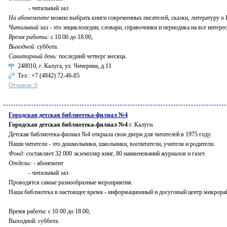
- читальный зал
На абонементе
можно выбрать книги современных писателей, сказки, литературу о 
Читальный зал
- это энциклопедии, словари, справочники и периодика на все интер
Время работы:
с 10.00 до 18.00,
Выходной
: суббота.
Санитарный день:
последний четверг месяца.
248010, г. Калуга, ул. Чичерина, д.11
Тел.:
+7 (4842) 72-46-85
Отзывов: 0
Городская детская библиотека-филиал №4
Городская детская библиотека-филиал №4
г. Калуги.
Детская библиотека-филиал №4 открыла свои двери для читателей в 1975 году.
Наши читатели - это дошкольники, школьники, воспитатели, учителя и родители.
Фонд:
составляет 32 000 экземпляр книг, 80 наименований журналов и газет.
Отделы:
- абонемент
- читальный зал
Проводятся самые разнообразные мероприятия.
Наша библиотека в настоящее время - информационный и досуговый центр микрора
Время работы: с 10.00 до 18.00,
Выходной: суббота.