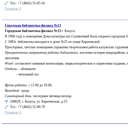
Тел.:
+7 (4842) 55-05-16
Отзывов: 0
Городская библиотека-филиал №13
Городская библиотека-филиал №13
г. Калуга.
В 1968 году в помещении Дома культуры пос.Силикатный была открыта городская биб
С 1983г. библиотека находится в доме №25 по улице Карачевской.
Просторные, светлые помещения украшены творческими работа калужских художни
Приоритетные направления работы библиотеки:
изучение истории микрорайона, ак
населения.
Фонд:
составляют книжные композиции, энциклопедические и справочные издания, 
Отделы:
- абонемент
- читальный зал
Время работы:
с 11.00 до 19.00,
Выходной:
среда.
Санитарный день:
последняя пятница месяца.
248029, г. Калуга, ул. Карачевская, д.25
Тел.:
+7 (4842) 52-09-79
Отзывов: 0