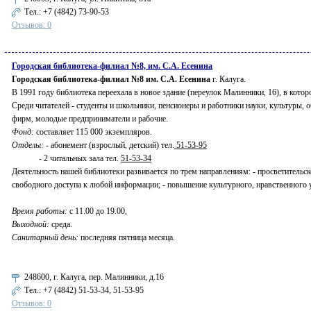
Тел.:
+7 (4842) 73-90-53
Отзывов: 0
Городская библиотека-филиал №8, им. С.А. Есенина
Городская библиотека-филиал №8 им. С.А. Есенина
г. Калуга.
В 1991 году библиотека переехала в новое здание (переулок Малинники, 16), в кото
Среди читателей - студенты и школьники, пенсионеры и работники науки, культуры,
фирм, молодые предприниматели и рабочие.
Фонд:
составляет 115 000 экземпляров.
Отделы:
- абонемент (взрослый, детский) тел.
51-53-95
- 2 читальных зала тел.
51-53-34
Деятельность нашей библиотеки развивается по трем направлениям: - просветительско
свободного доступа к любой информации; - повышение культурного, нравственного 
Время работы:
с 11.00 до 19.00,
Выходной:
среда.
Санитарный день:
последняя пятница месяца.
248600, г. Калуга, пер. Малинники, д.16
Тел.:
+7 (4842) 51-53-34, 51-53-95
Отзывов: 0