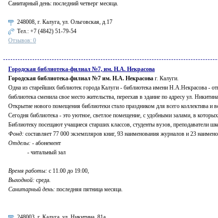
Санитарный день: последний четверг месяца.
248008, г. Калуга, ул. Ольговская, д.17
Тел.:
+7 (4842) 51-79-54
Отзывов: 0
Городская библиотека-филиал №7, им. Н.А. Некрасова
Городская библиотека-филиал №7 им. Н.А. Некрасова
г. Калуги.
Одна из старейших библиотек города Калуги - библиотека имени Н.А.Некрасова - отк
библиотека сменила свое место жительства, переехав в здание по адресу ул. Никитина
Открытие нового помещения библиотеки стало праздником для всего коллектива и в
Сегодня библиотека - это уютное, светлое помещение, с удобными залами, в которых
Библиотеку посещают учащиеся старших классов, студенты вузов, преподаватели шк
Фонд:
составляет 77 000 экземпляров книг, 93 наименования журналов и 23 наимено
Отделы:
- абонемент
- читальный зал
Время работы:
с 11.00 до 19.00,
Выходной:
среда.
Санитарный день:
последняя пятница месяца.
248003, г. Калуга, ул. Никитина, 81а