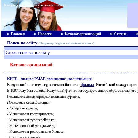
Калужский образовательный портал
Главная
Новости
Каталог организаций
Статьи
Поиск по сайту
(Например:
курсы английского языка
)
Каталог организаций
КИТБ - филиал РМАТ, повышение квалификации
Калужский институт туристского бизнеса –
филиал
Российской международн
В 1997 году был основан Калужский филиал негосударственного образовательного
Российской международной академии туризма.
Повышение квалификации:
- Аграрный туризм;
- Менеджмент гостепримства;
- Менеджмент туроперейтинга;
- Экскурсионный менеджмент;
- Менеджмент ресторанного бизнеса;
- Спортивный туризм;