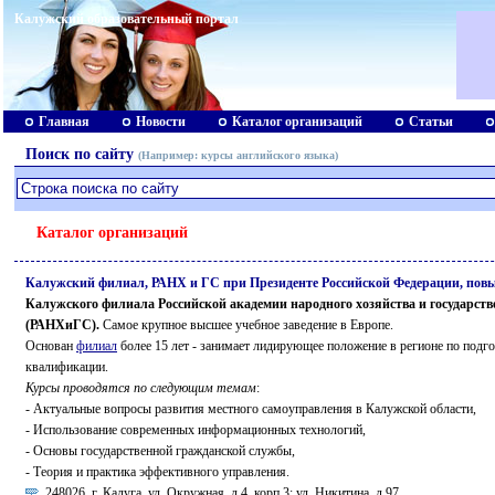
Калужский образовательный портал
Главная
Новости
Каталог организаций
Статьи
Поиск по сайту
(Например:
курсы английского языка
)
Каталог организаций
Калужский филиал, РАНХ и ГС при Президенте Российской Федерации, по
Калужского филиала Российской академии народного хозяйства и государст
(РАНХиГС).
Самое крупное высшее учебное заведение в Европе.
Основан
филиал
более 15 лет - занимает лидирующее положение в регионе по под
квалификации.
Курсы проводятся по следующим темам
:
- Актуальные вопросы развития местного самоуправления в Калужской области,
- Использование современных информационных технологий,
- Основы государственной гражданской службы,
- Теория и практика эффективного управления.
248026, г. Калуга, ул. Окружная, д.4, корп 3; ул. Никитина, д.97